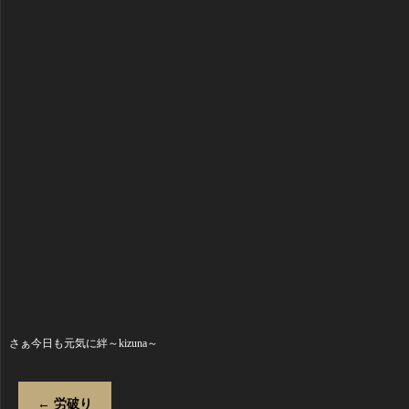
さぁ今日も元気に絆～kizuna～
←
労破り