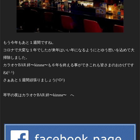
もう今年もあと１週間ですね。
コロナで大変な１年でしたが来年はいい年になるようにとゆう想いを込めて大
掃除しました。
カラオケBAR 絆〜kizuna〜も６年を終える事ができこれも皆さまのおかげです
ね(^ ^)
さぁあと１週間頑張りましょう(^O^)
琴平の夜はカラオケBAR 絆〜kizuna〜 へ