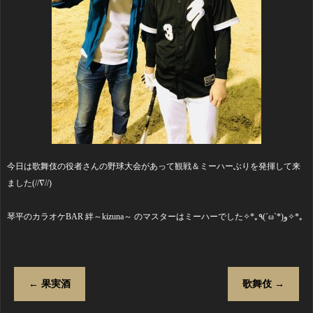
今日は歌舞伎の役者さんの野球大会があって観戦＆ミーハーぶりを発揮して来
ました(//∇//)
琴平のカラオケBAR 絆～kizuna～ のマスターはミーハーでした✧*｡٩(ˊωˋ*)و✧*｡
←
果実酒
歌舞伎
→