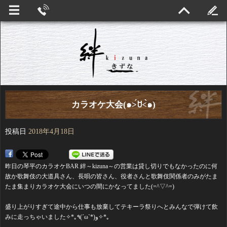
カラオケ大会(๑˃́ꇴ˂̀๑)
投稿日
2018年4月18日
昨日の琴平のカラオケBAR 絆～kizuna～の営業は貸し切りでもなかったのに何
故か歌舞伎の大道具さん、長唄の皆さん、役者さんと歌舞伎関係者のみがたま
たま集まりカラオケ大会にいつの間にかなってました(=^▽^=)
盛り上がりすぎて途中から仕事も放棄してテキーラ祭りへとみんなで弾けて飲
みに走っちゃいました✧*｡٩(ˊωˋ*)و✧*｡