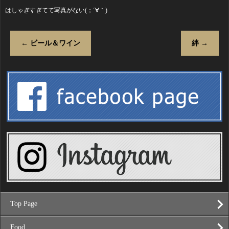
はしゃぎすぎてて写真がない(；´∀｀)
←
ビール＆ワイン
絆
→
Top Page
Food