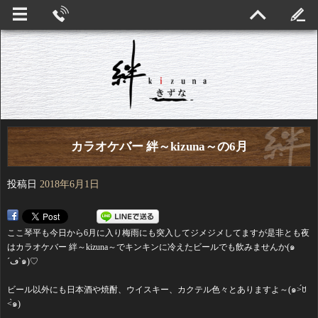
カラオケバー 絆～kizuna～の6月
投稿日
2018年6月1日
ここ琴平も今日から6月に入り梅雨にも突入してジメジメしてますが是非とも夜
はカラオケバー 絆～kizuna～でキンキンに冷えたビールでも飲みませんか(๑
´ڡ`๑)♡
ビール以外にも日本酒や焼酎、ウイスキー、カクテル色々とありますよ～(๑˃́ꇴ
˂̀๑)