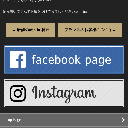
10％offにしちゃいます(๑˃́ꇴ˂̀๑)
足元悪いですんでお気をつけてお越しくださいm(_ _)m
←
研修の旅～in 神戸
フランスのお客様(⌒▽⌒)
→
Top Page