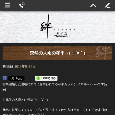
突然の大雨の琴平～(；´∀｀)
投稿日
2018年9月7日
営業開始した途端に大雨に見舞われてる琴平カラオケBAR 絆～kizunaです(╥﹏
╥)
台風並の大雨とか何故？(；´∀｀)
元気に営業してますのでブログ見て来てくれた方は伝えてくれた方は本日は