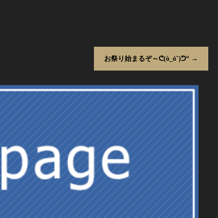
お祭り始まるぞ～ᕦ(ò_óˇ)ᕤ“
→