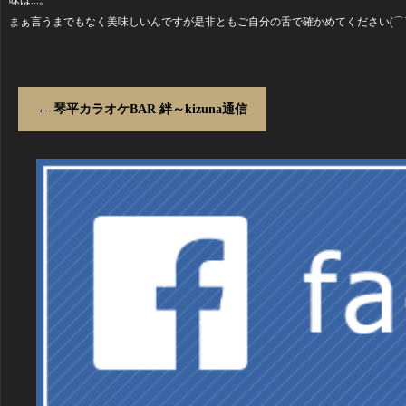
味は...。
まぁ言うまでもなく美味しいんですが是非ともご自分の舌で確かめてください(⌒
←
琴平カラオケBAR 絆～kizuna通信