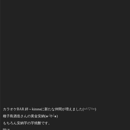
カラオケBAR 絆～kizunaに新たな仲間が増えました(=^▽^=)
種子島酒造さんの黄金安納(๑˃́ꇴ˂̀๑)
もちろん安納芋の芋焼酎です。