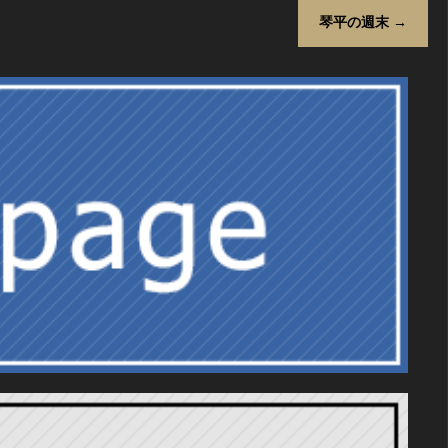
琴平の週末
→