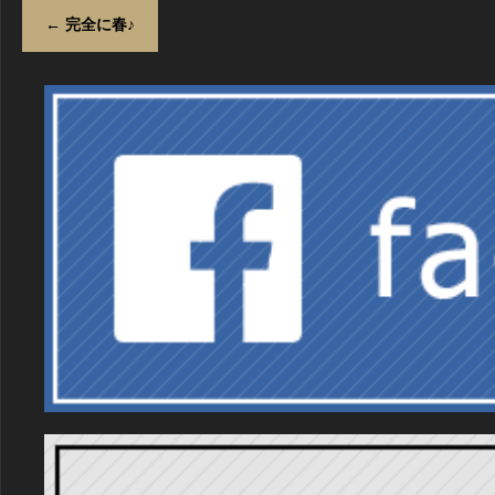
←
完全に春♪