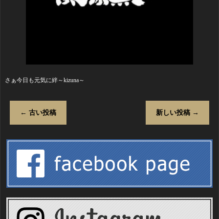
さぁ今日も元気に絆～kizuna～
←
古い投稿
新しい投稿
→