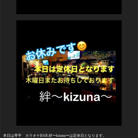
本日は琴平 カラオケBAR 絆〜kizuna〜は定休日となります。