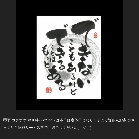
琴平 カラオケBAR 絆～kizuna～は本日は定休日となりますので皆さんお家でゆ
っくりと家族サービス等でお過ごしください(⌒▽⌒)