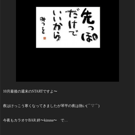
10月最後の週末のSTARTですよ〜
夜はけっこう寒くなってきましたが琴平の夜は熱い(⌒▽⌒)
今夜もカラオケBAR 絆〜kizuna〜 で…