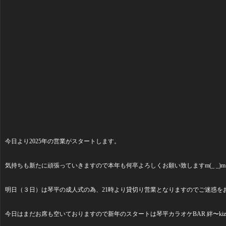
今日より2025年の営業がスタートします。
気持ちも新たに頑張っていきますので本年も何卒よろしくお願い致しますm(_ _)m
明日（３日）は琴平の成人式の為、21時より貸切り営業となりますのでご迷惑を
今日はまだお席も空いておりますので新年のスタートは琴平カラオケBAR 絆〜kizu