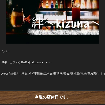
したね〜
 カラオケBAR 絆〜kizuna〜 へ‥
ール#カクテル#鉄板ナポリタン#琴平観光#二次会#貸切り#宴会#路地裏#穴場#隠れ家#ス
今週の店休日です。