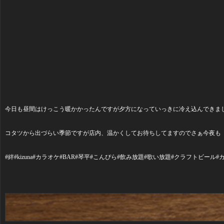
今日も昼間はけっこう暖かかったんですが夕方になっていっきに冷え込んできま
コタツから出づらい季節ですが店内、温かくしてお待ちしてますのでさぁ今夜も 琴平
#絆#kizuna#カラオケ#BAR#琴平#こんぴら#飲み放題#歌い放題#クラフトビ