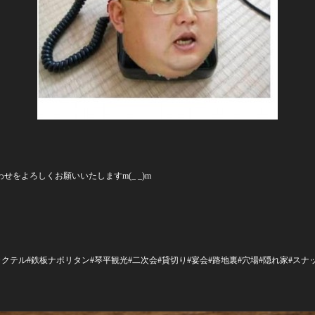
をよろしくお願いいたしますm(_ _)m
ール#カクテル#鉄板ナポリタン#琴平観光#二次会#貸切り#宴会#路地裏#穴場#隠れ家#ス