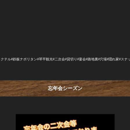
ール#カクテル#鉄板ナポリタン#琴平観光#二次会#貸切り#宴会#路地裏#穴場#隠れ家#ス
忘年会シーズン