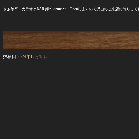
さぁ琴平 カラオケBAR 絆〜kizuna〜 Openしますので沢山のご来店お待ちし
投稿日
2024年12月13日