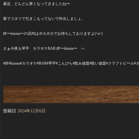
最近、どんどん寒くなってきましたね〜
家でコタツで引きこもってないで外出しましょ。
絆〜kizuna〜の店内はポカポカでお待ちしておりますよ(^o^)
さぁ今夜も琴平 カラオケBAR 絆〜kizuna〜 へ
#絆#kizuna#カラオケ#BAR#琴平#こんぴら#飲み放題#歌い放題#クラフトビ
投稿日
2024年12月6日