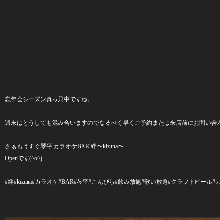
忘年会シーズン真っ只中ですね。
週末はどうしても混み合いますのでなるべく早くご予約または来店前にお問い合わせ
さぁもうすぐ琴平 カラオケBAR 絆〜kizuna〜
Openです(^o^)
#絆#kizuna#カラオケ#BAR#琴平#こんぴら#飲み放題#歌い放題#クラフトビ